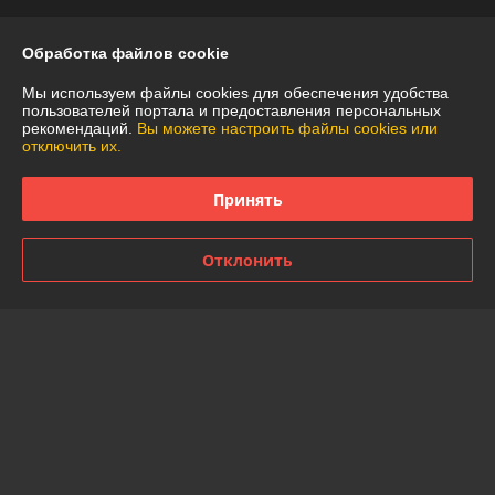
Контакты
Обработка файлов cookie
Мы используем файлы cookies для обеспечения удобства
Доставка и оплата
пользователей портала и предоставления персональных
рекомендаций.
Вы можете настроить файлы cookies или
отключить их.
График работы
Принять
Полная версия сайта
Политика обработки cookies
Отклонить
Сайт создан на платформе Deal.by
Информация для покупателя
Юридическое лицо:
Частное торговое унитарное предприятие
"АннаДекор"