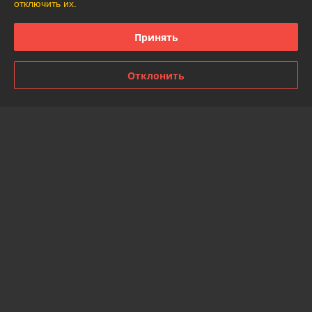
отключить их.
Отзывы о магазине
Принять
49 отзывов за всё время
Отклонить
Покупатель
07.08.2026
Отлично
Александр
20.07.2026
Отлично
Показать все отзывы
О нас
Контакты
Доставка и оплата