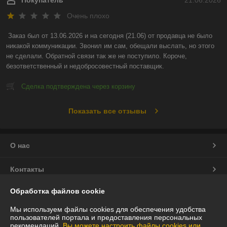
Очень плохо
Заказ был от 13.06.2026 и на сегодня (21.06) от продавца не было 
никакой коммуникации. Звонил им сам, обещали выслать, но этого 
не сделали. Обратной связи так же не поступило. Короче, 
безответственный и недобросовестный поставщик.
Сделка подтверждена через корзину
Показать все отзывы
О нас
Контакты
Обработка файлов cookie
Доставка и оплата
Мы используем файлы cookies для обеспечения удобства
График работы
пользователей портала и предоставления персональных
рекомендаций.
Вы можете настроить файлы cookies или