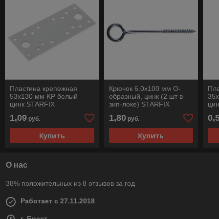
Пластина крепежная
Крючок 6.0х100 мм О-
Пл
53х130 мм KP белый
образный, цинк (2 шт в
35
цинк STARFIX
зип-локе) STARFIX
ци
1,09
1,80
0,
руб.
руб.
Купить
Купить
О нас
38% положительных из 8 отзывов за год
Работает с 27.11.2018
г. Брест