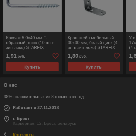
Крючок 5.0х40 мм Г-
Кронштейн мебельный
Уг
образный, цинк (10 шт в
30х30 мм, белый цинк (4
17х
зип-локе) STARFIX
шт в зип-локе) STARFIX
(4 
ST
1,91
1,80
1,
руб.
руб.
Купить
Купить
О нас
38% положительных из 8 отзывов за год
Работает с 27.11.2018
г. Брест
Карьерная, 12, Брест, Беларусь
Контакты