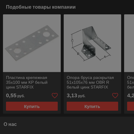
Подобные товары компании
Пластина крепежная
Опора бруса раскрытая
Опо
35х100 мм KP белый
51х105х76 мм OBR R
51
цинк STARFIX
белый цинк STARFIX
бе
0,55
3,13
4,
руб.
руб.
Купить
Купить
О нас