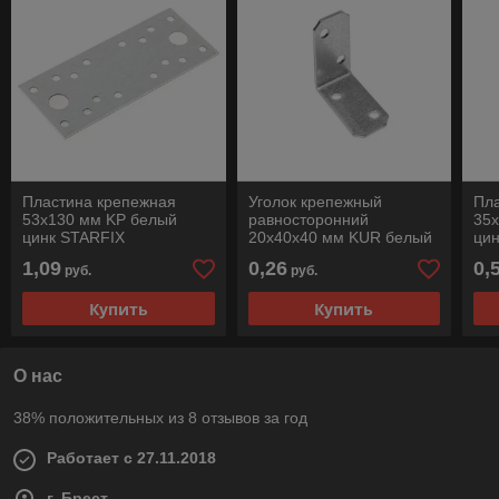
Пластина крепежная
Уголок крепежный
Пл
53х130 мм KP белый
равносторонний
35
цинк STARFIX
20х40х40 мм KUR белый
ци
цинк STARFIX
1,09
0,26
0,
руб.
руб.
Купить
Купить
О нас
38% положительных из 8 отзывов за год
Работает с 27.11.2018
г. Брест