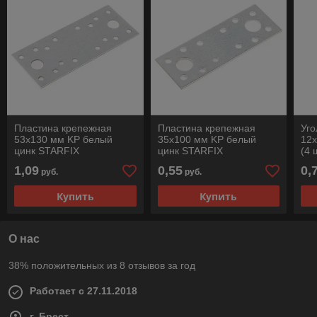
Пластина крепежная
Пластина крепежная
Уг
53х130 мм KP белый
35х100 мм KP белый
12х
цинк STARFIX
цинк STARFIX
(4 
ST
1,09
0,55
0,
руб.
руб.
Купить
Купить
О нас
38% положительных из 8 отзывов за год
Работает с 27.11.2018
г. Брест