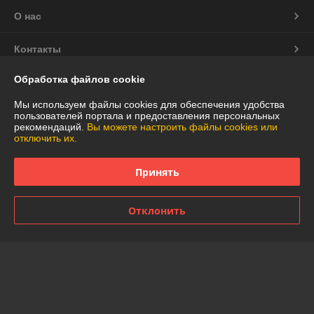
О нас
Контакты
Обработка файлов cookie
Доставка и оплата
Мы используем файлы cookies для обеспечения удобства
График работы
пользователей портала и предоставления персональных
рекомендаций.
Вы можете настроить файлы cookies или
отключить их.
Полная версия сайта
Принять
Политика обработки cookies
Отклонить
Сайт создан на платформе Deal.by
Информация для покупателя