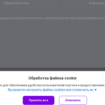
Характеристики
Информац
ящихся в одной плоскости: стропильных систем и декоративных эл
Обработка файлов cookie
s для обеспечения удобства пользователей портала и предоставления
Вы можете настроить файлы cookies или отключить их.
Принять все
Отклонить
Сайт создан на платформе Deal.by
Политика обработки файлов cookies