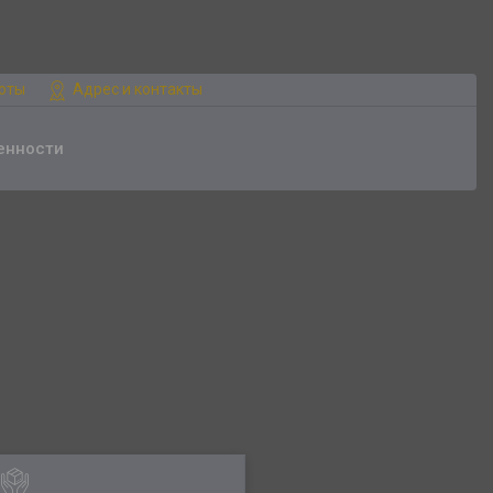
боты
Адрес и контакты
енности