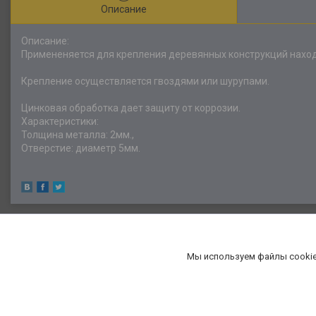
Описание
Описание:
Примененяется для крепления деревянных конструкций наход
Крепление осуществляется гвоздями или шурупами.
Цинковая обработка дает защиту от коррозии.
Характеристики:
Толщина металла: 2мм.,
Отверстие: диаметр 5мм.
Мы используем файлы cookie