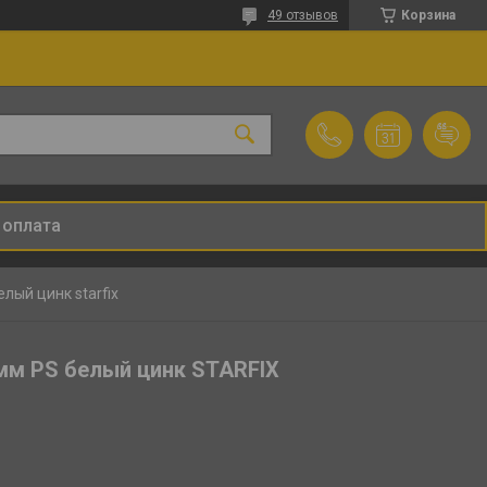
49 отзывов
Корзина
 оплата
лый цинк starfix
мм PS белый цинк STARFIX