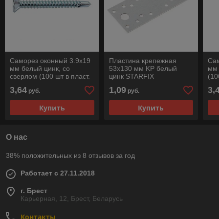
Саморез оконный 3.9х19
Пластина крепежная
Сам
мм белый цинк, со
53х130 мм KP белый
мм 
сверлом (100 шт в пласт.
цинк STARFIX
(10
конт.) STARFIX
ST
3,64
1,09
3,
руб.
руб.
Купить
Купить
О нас
38% положительных из 8 отзывов за год
Работает с 27.11.2018
г. Брест
Карьерная, 12, Брест, Беларусь
Контакты