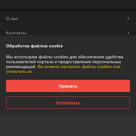
О нас
Контакты
Обработка файлов cookie
Доставка и оплата
Мы используем файлы cookies для обеспечения удобства
График работы
пользователей портала и предоставления персональных
рекомендаций.
Вы можете настроить файлы cookies или
отключить их.
Полная версия сайта
Принять
Политика обработки cookies
Отклонить
Сайт создан на платформе Deal.by