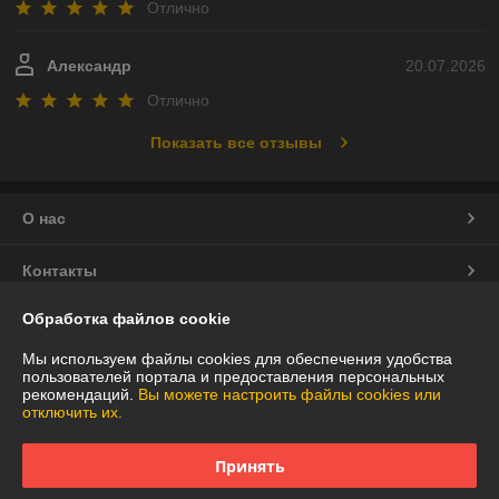
Отлично
Александр
20.07.2026
Отлично
Показать все отзывы
О нас
Контакты
Обработка файлов cookie
Доставка и оплата
Мы используем файлы cookies для обеспечения удобства
График работы
пользователей портала и предоставления персональных
рекомендаций.
Вы можете настроить файлы cookies или
отключить их.
Полная версия сайта
Принять
Политика обработки cookies