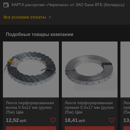
КАРТА рассрочки «Черепаха» от ЗАО Банк ВТБ (Беларусь)
Все условия оплаты
Подобные товары компании
Лента перфорированная
Лента перфорированная
Ле
волна 0.5х12 мм (рулон
прямая 0.5х17 мм (рулон
пря
25м) Цвiк
25м) Цвiк
25м
12,52
18,41
13
руб.
руб.