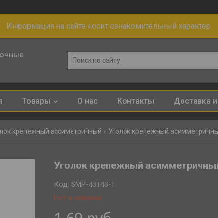
Информация на сайте носит ознакомительный характер.
лочные
я
Товары
О нас
Контакты
Доставка и
лок крепежный ассиметричный
Уголок крепежный асимметричный
Уголок крепежный асимметричный
Код:
SMP-43143-1
Нет в наличии
1,69
руб.