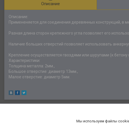
Описание
Описание:
Примененяется для соединения деревянных конструкций, в м
Разная длина сторон крепежного угла позволяет его использо
Наличие больших отверстий позволяет использовать анкерную
Крепление осуществляется гвоздями или шурупами (к бетону 
Характеристики:
Толщина металла: 2мм.,
Большое отверстие: диаметр 13мм.,
Малое отверстие: диаметр 5мм.
Мы используем файлы cookie