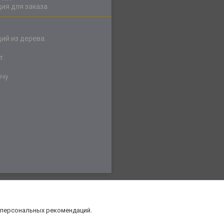
ия для заказа
ий из дерева.
т.
ичу
 персональных рекомендаций.