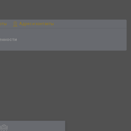
боты
Адрес и контакты
енности