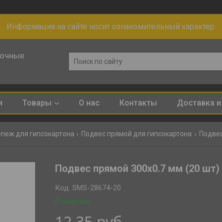
Информация на сайте носит ознакомительный характер.
лочные
я
Товары
О нас
Контакты
Доставка и
пеж для гипсокартона
Подвес прямой для гипсокартона
Подвес
Подвес прямой 300х0.7 мм (20 шт)
Код:
SMS-28674-20
В наличии
12,35
руб.