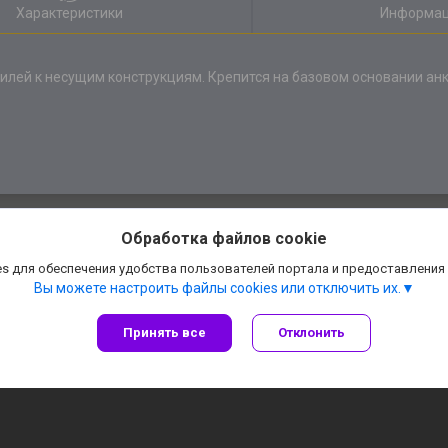
Характеристики
Информац
илей к несущим конструкциям. Крепится на базовом основании а
Обработка файлов cookie
s для обеспечения удобства пользователей портала и предоставления
Вы можете настроить файлы cookies или отключить их.
Принять все
Отклонить
Сайт создан на платформе Deal.by
Политика обработки файлов cookies
АннаДекор» — декоративные отделочные материалы |
Пожаловаться на конте