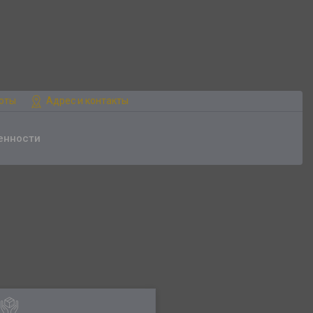
боты
Адрес и контакты
енности