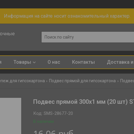
Информация на сайте носит ознакомительный характер.
лочные
я
Товары
О нас
Контакты
Доставка и
пеж для гипсокартона
Подвес прямой для гипсокартона
Подвес
Подвес прямой 300х1 мм (20 шт) 
Код:
SMS-28677-20
В наличии
16,06
руб.