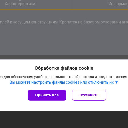
Характеристики
Информац
илей к несущим конструкциям. Крепится на базовом основании а
Обработка файлов cookie
s для обеспечения удобства пользователей портала и предоставления
Вы можете настроить файлы cookies или отключить их.
Принять все
Отклонить
Сайт создан на платформе Deal.by
Политика обработки файлов cookies
АннаДекор» — декоративные отделочные материалы |
Пожаловаться на конте