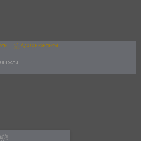
боты
Адрес и контакты
енности