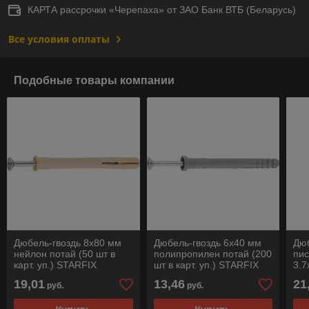
КАРТА рассрочки «Черепаха» от ЗАО Банк ВТБ (Беларусь)
Все условия оплаты
Подобные товары компании
Дюбель-гвоздь 8х80 мм
Дюбель-гвоздь 6х40 мм
Дюб
нейлон потай (50 шт в
полипропилен потай (200
пис
карт. уп.) STARFIX
шт в карт. уп.) STARFIX
3.7
19,01
13,46
21
руб.
руб.