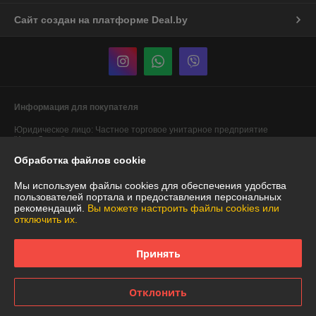
Сайт создан на платформе Deal.by
Информация для покупателя
Юридическое лицо:
Частное торговое унитарное предприятие
"АннаДекор"
г. Брест, ул. Лейтенанта Рябцева, 44
Обработка файлов cookie
Регистрационный номер ЕГР: 290487319
Мы используем файлы cookies для обеспечения удобства
УНП: 290487319
пользователей портала и предоставления персональных
рекомендаций.
Вы можете настроить файлы cookies или
Регистрационный орган: Брестский областной исполнительный
отключить их.
комитет
Дата регистрации компании: 29.12.2007
Принять
Ссылка на свидетельство/лицензию
Отклонить
Местонахождение книги жалоб и предложений: Карьерная, 12 ТЦ
"ДОМ" № 115 "Мастер Потолков"