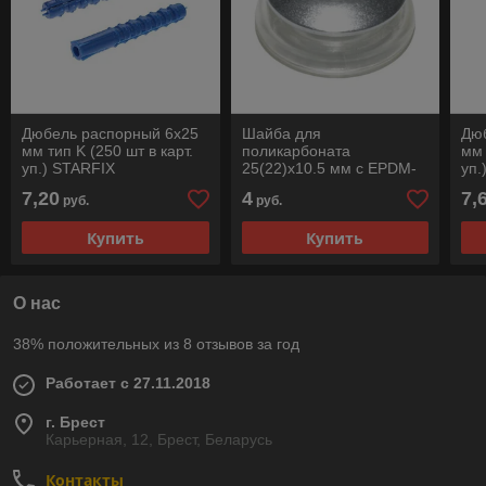
Дюбель распорный 6х25
Шайба для
Дю
мм тип K (250 шт в карт.
поликарбоната
мм 
уп.) STARFIX
25(22)х10.5 мм c EPDM-
уп.
прокл., прозрачная, цинк
7,20
4
7,
руб.
руб.
(10 шт в зип-локе)
STARFIX
Купить
Купить
О нас
38% положительных из 8 отзывов за год
Работает с 27.11.2018
г. Брест
Карьерная, 12, Брест, Беларусь
Контакты