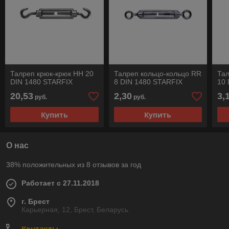
Талреп крюк-крюк HH 20
Талреп кольцо-кольцо RR
Тал
DIN 1480 STARFIX
8 DIN 1480 STARFIX
10 
20,53
2,30
3,
руб.
руб.
Купить
Купить
О нас
38% положительных из 8 отзывов за год
Работает с 27.11.2018
г. Брест
Карьерная, 12, Брест, Беларусь
Контакты