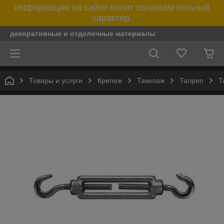
Информация на сайте носит ознакомительный
характер.
декоративные и отделочные материалы
Товары и услуги
Крепеж
Такелаж
Талреп
Т