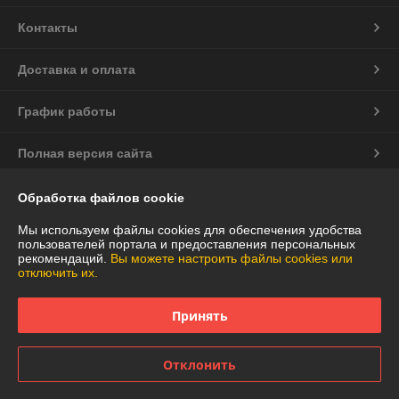
Контакты
Доставка и оплата
График работы
Полная версия сайта
Политика обработки cookies
Обработка файлов cookie
Мы используем файлы cookies для обеспечения удобства
Сайт создан на платформе Deal.by
пользователей портала и предоставления персональных
рекомендаций.
Вы можете настроить файлы cookies или
отключить их.
Принять
Информация для покупателя
Отклонить
Юридическое лицо:
Частное торговое унитарное предприятие
"АннаДекор"