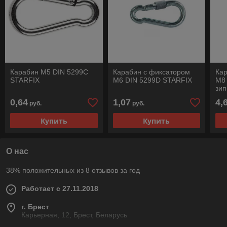
Карабин М5 DIN 5299C
Карабин с фиксатором
Ка
STARFIX
М6 DIN 5299D STARFIX
М8 
зип
0,64
1,07
4,
руб.
руб.
Купить
Купить
О нас
38% положительных из 8 отзывов за год
Работает с 27.11.2018
г. Брест
Карьерная, 12, Брест, Беларусь