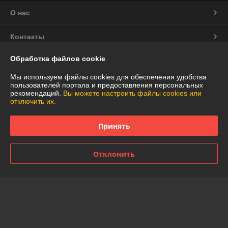
О нас
Контакты
Обработка файлов cookie
Доставка и оплата
Мы используем файлы cookies для обеспечения удобства
График работы
пользователей портала и предоставления персональных
рекомендаций.
Вы можете настроить файлы cookies или
отключить их.
Полная версия сайта
Принять
Политика обработки cookies
Отклонить
Сайт создан на платформе Deal.by
Информация для покупателя