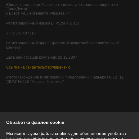
Юридическое лицо:
Частное торговое унитарное предприятие
"АннаДекор"
г. Брест, ул. Лейтенанта Рябцева, 44
Регистрационный номер ЕГР: 290487319
УНП: 290487319
Регистрационный орган: Брестский областной исполнительный
комитет
Дата регистрации компании: 29.12.2007
Ссылка на свидетельство/лицензию
Местонахождение книги жалоб и предложений: Карьерная, 12 ТЦ
"ДОМ" № 115 "Мастер Потолков"
Обработка файлов cookie
Мы используем файлы cookies для обеспечения удобства
пользователей портала и предоставления персональных