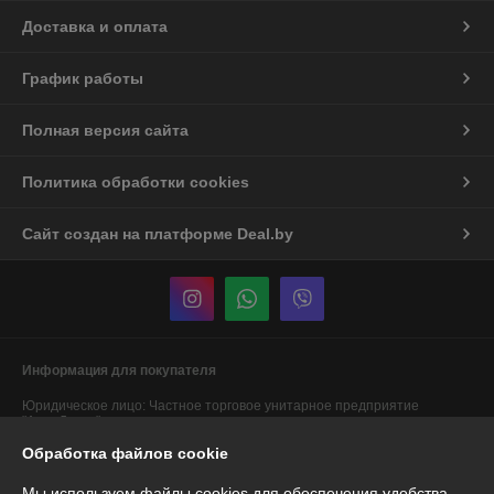
Доставка и оплата
График работы
Полная версия сайта
Политика обработки cookies
Сайт создан на платформе Deal.by
Информация для покупателя
Юридическое лицо:
Частное торговое унитарное предприятие
"АннаДекор"
г. Брест, ул. Лейтенанта Рябцева, 44
Обработка файлов cookie
Регистрационный номер ЕГР: 290487319
Мы используем файлы cookies для обеспечения удобства