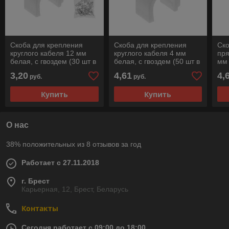
Скоба для крепления
Скоба для крепления
Ско
круглого кабеля 12 мм
круглого кабеля 4 мм
пря
белая, с гвоздем (30 шт в
белая, с гвоздем (50 шт в
мм 
пакете) STARFIX
зип-локе) STARFIX
шт 
3,20
4,61
4,
руб.
руб.
Купить
Купить
О нас
38% положительных из 8 отзывов за год
Работает с 27.11.2018
г. Брест
Карьерная, 12, Брест, Беларусь
Контакты
Сегодня работает с 09:00 до 18:00