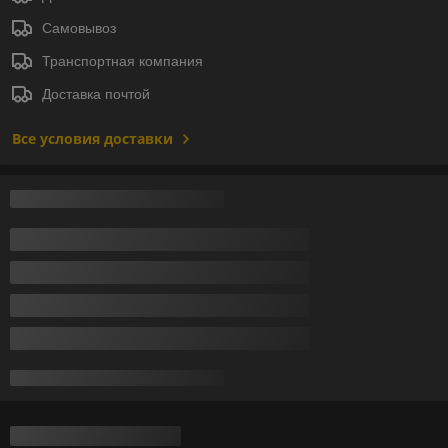
Самовывоз
Транспортная компания
Доставка почтой
Все условия доставки
Условия оплаты
Наличными
Безналичный расчет
Наложенный платеж
КАРТА рассрочки «Черепаха» от ЗАО Банк ВТБ (Беларусь)
Все условия оплаты
О нас