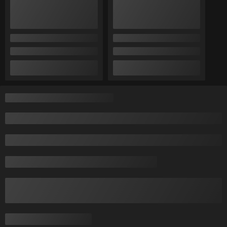
Отлично
Показать все отзывы
О нас
Контакты
Доставка и оплата
График работы
Полная версия сайта
Политика обработки cookies
Сайт создан на платформе Deal.by