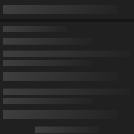
Информация для покупателя
Юридическое лицо:
Частное торговое унитарное предприятие
"АннаДекор"
г. Брест, ул. Лейтенанта Рябцева, 44
Регистрационный номер ЕГР: 290487319
УНП: 290487319
Регистрационный орган: Брестский областной исполнительный
комитет
Дата регистрации компании: 29.12.2007
Ссылка на свидетельство/лицензию
Местонахождение книги жалоб и предложений: Карьерная, 12 ТЦ
"ДОМ" № 115 "Мастер Потолков"