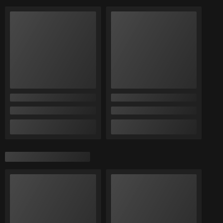
38% положительных из 8 отзывов за год
Работает с 27.11.2018
г. Брест
Карьерная, 12, Брест, Беларусь
Контакты
Сегодня работает с 09:00 до 18:00
Показать весь график работы
Отзывы о магазине
49 отзывов за всё время
Покупатель
07.08.2026
Отлично
Александр
20.07.2026