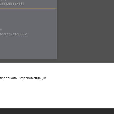
ия для заказа
но
е в сочетании с
 персональных рекомендаций.
нт