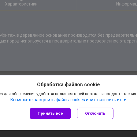
Характеристики
Информац
д. Монтаж в деревянное основание производится без предваритель
дых пород используется в предварительно просверленное отверсти
Обработка файлов cookie
s для обеспечения удобства пользователей портала и предоставления
Вы можете настроить файлы cookies или отключить их.
Принять все
Отклонить
Сайт создан на платформе Deal.by
Политика обработки файлов cookies
АннаДекор» — декоративные отделочные материалы |
Пожаловаться на конте