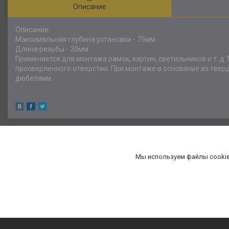
Описание
Описание:
Максимальная глубина установки - 75мм
Длина резьбы - 30мм
Применяется для монтажа рамок, картин, светильников и т. 
просверленного отверстия. При монтаже в основание из твер
дюбелями.
Мы используем файлы cookie
«