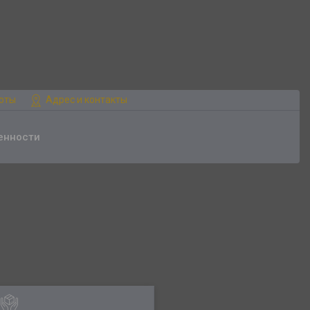
боты
Адрес и контакты
енности