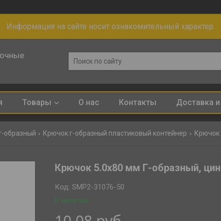
Информация на сайте носит ознакомительный характер.
лочные
я
Товары
О нас
Контакты
Доставка и
г-образный
Крючок г-образный пластиковый контейнер
Крючок 5
Крючок 5.0х80 мм Г-образный, цинк
Код:
SMP2-31076-50
В наличии
10,08
руб.