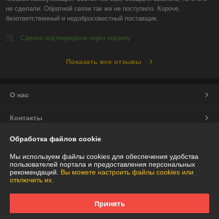
не сделали. Обратной связи так же не поступило. Короче, 
безответственный и недобросовестный поставщик.
Сделка подтверждена через корзину
Показать все отзывы
О нас
Контакты
Обработка файлов cookie
Доставка и оплата
Мы используем файлы cookies для обеспечения удобства
График работы
пользователей портала и предоставления персональных
рекомендаций.
Вы можете настроить файлы cookies или
отключить их.
Полная версия сайта
Принять
Политика обработки cookies