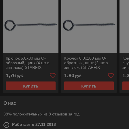
Крючок 5.0х80 мм О-
Крючок 6.0х100 мм О-
Кон
образный, цинк (4 шт в
образный, цинк (2 шт в
вну
зип-локе) STARFIX
зип-локе) STARFIX
зип
1,76
1,80
1,
руб.
руб.
Купить
Купить
О нас
38% положительных из 8 отзывов за год
Работает с 27.11.2018