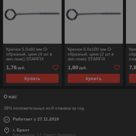
Крючок 5.0х80 мм О-
Крючок 6.0х100 мм О-
Крю
образный, цинк (4 шт в
образный, цинк (2 шт в
обр
зип-локе) STARFIX
зип-локе) STARFIX
пла
1,76
1,80
7,
руб.
руб.
Купить
Купить
О нас
38% положительных из 8 отзывов за год
Работает с 27.11.2018
г. Брест
Карьерная, 12, Брест, Беларусь