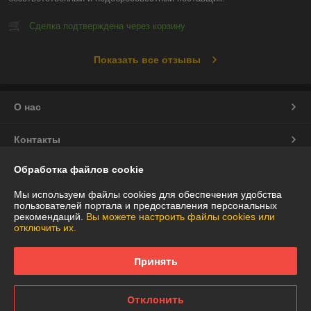
Сделка подтверждена через корзину
Показать все отзывы
О нас
Контакты
Обработка файлов cookie
Доставка и оплата
Мы используем файлы cookies для обеспечения удобства
График работы
пользователей портала и предоставления персональных
рекомендаций.
Вы можете настроить файлы cookies или
отключить их.
Полная версия сайта
Принять
Политика обработки cookies
Отклонить
Сайт создан на платформе Deal.by