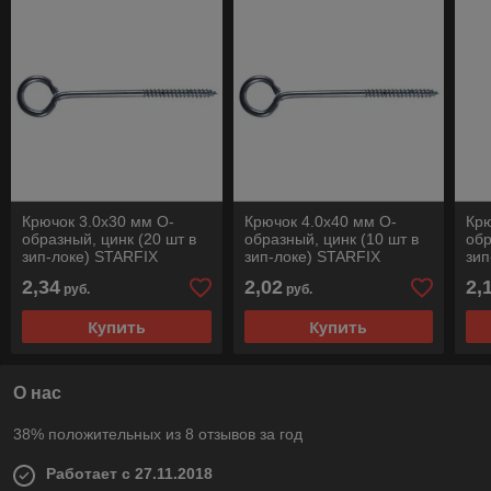
Крючок 3.0х30 мм О-
Крючок 4.0х40 мм О-
Крю
образный, цинк (20 шт в
образный, цинк (10 шт в
обр
зип-локе) STARFIX
зип-локе) STARFIX
зип
2,34
2,02
2,
руб.
руб.
Купить
Купить
О нас
38% положительных из 8 отзывов за год
Работает с 27.11.2018