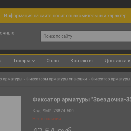
Информация на сайте носит ознакомительный характер.
лочные
я
Товары
О нас
Контакты
Доставка и
р арматуры
Фиксаторы арматуры упаковки
Фиксатор арматуры "з
Фиксатор арматуры "Звездочка-35"
Код:
SMP-78874-500
Нет в наличии
42,54
руб.