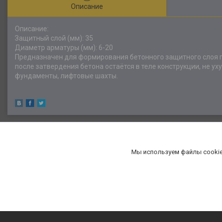
Описание
Описание:
Защитный слой (мм): 35
Диаметр арматуры (мм): 6-20
Предназначен для формирования бетонного защитного слоя по
после затвердения бетона остаётся в теле конструкции, не ух
фундаменты, лифтовые шахты.
Мы используем файлы cookie
«