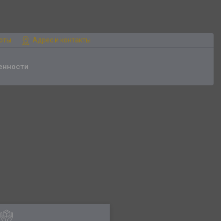
боты
Адрес и контакты
енности