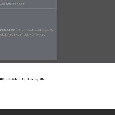
ия для заказа
ливкой ее бетонным раствором,
жки, перекрытия, колонны,
 персональных рекомендаций.
нт