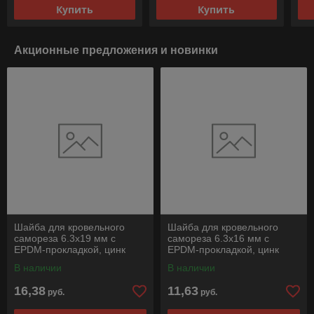
Купить
Купить
Акционные предложения и новинки
Шайба для кровельного
Шайба для кровельного
самореза 6.3х19 мм c
самореза 6.3х16 мм c
EPDM-прокладкой, цинк
EPDM-прокладкой, цинк
(500 шт в карт. уп.) STARFIX
(500 шт в карт. уп.) STARFIX
В наличии
В наличии
16,38
11,63
руб.
руб.