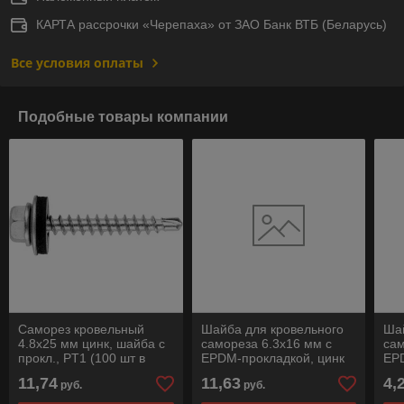
КАРТА рассрочки «Черепаха» от ЗАО Банк ВТБ (Беларусь)
Все условия оплаты
Подобные товары компании
Саморез кровельный
Шайба для кровельного
Шай
4.8х25 мм цинк, шайба с
самореза 6.3х16 мм c
сам
прокл., PT1 (100 шт в
EPDM-прокладкой, цинк
EPD
пласт. конт.) STARFIX
(500 шт в карт. уп.)
(10
11,74
11,63
4,
руб.
руб.
STARFIX
ST