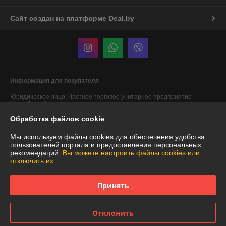
Сайт создан на платформе Deal.by
Информация для покупателя
Юридическое лицо:
Частное торговое унитарное предприятие
"АннаДекор"
г. Брест, ул. Лейтенанта Рябцева, 44
Обработка файлов cookie
Регистрационный номер ЕГР: 290487319
Мы используем файлы cookies для обеспечения удобства
УНП: 290487319
пользователей портала и предоставления персональных
рекомендаций.
Вы можете настроить файлы cookies или
Регистрационный орган: Брестский областной исполнительный
отключить их.
комитет
Дата регистрации компании: 29.12.2007
Принять
Ссылка на свидетельство/лицензию
Отклонить
Местонахождение книги жалоб и предложений: Карьерная, 12 ТЦ
"ДОМ" № 115 "Мастер Потолков"