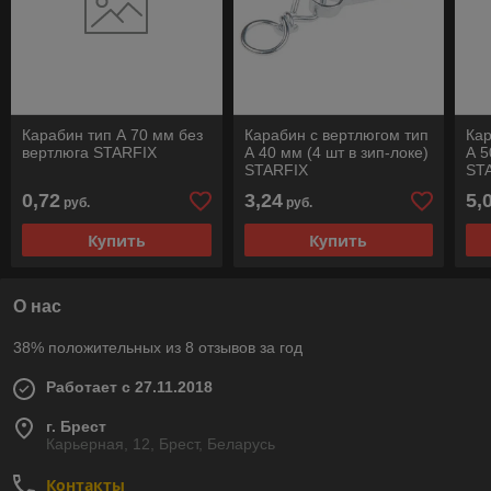
Карабин тип А 70 мм без
Карабин с вертлюгом тип
Кар
вертлюга STARFIX
А 40 мм (4 шт в зип-локе)
А 5
STARFIX
ST
0,72
3,24
5,
руб.
руб.
Купить
Купить
О нас
38% положительных из 8 отзывов за год
Работает с 27.11.2018
г. Брест
Карьерная, 12, Брест, Беларусь
Контакты