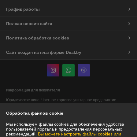
График работы
Полная версия сайта
Политика обработки cookies
Сайт создан на платформе Deal.by
Информация для покупателя
Юридическое лицо:
Частное торговое унитарное предприятие
"АннаДекор"
г. Брест, ул. Лейтенанта Рябцева, 44
Обработка файлов cookie
Регистрационный номер ЕГР: 290487319
Мы используем файлы cookies для обеспечения удобства
УНП: 290487319
пользователей портала и предоставления персональных
рекомендаций.
Вы можете настроить файлы cookies или