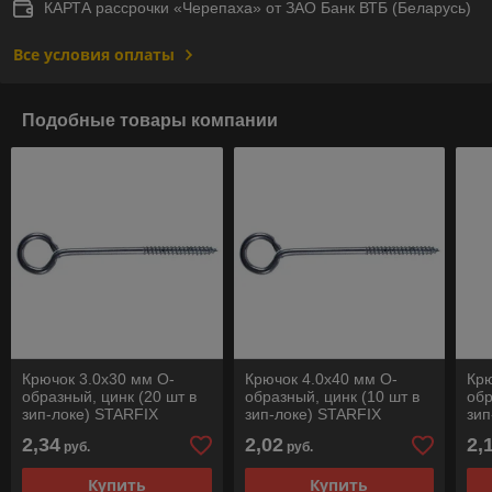
КАРТА рассрочки «Черепаха» от ЗАО Банк ВТБ (Беларусь)
Все условия оплаты
Подобные товары компании
Крючок 3.0х30 мм О-
Крючок 4.0х40 мм О-
Крю
образный, цинк (20 шт в
образный, цинк (10 шт в
обр
зип-локе) STARFIX
зип-локе) STARFIX
зип
2,34
2,02
2,
руб.
руб.
Купить
Купить