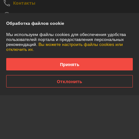
Контакты
Сегодня работает с 09:00 до 18:00
Показать весь график работы
Обработка файлов cookie
Мы используем файлы cookies для обеспечения удобства
Отзывы о магазине
пользователей портала и предоставления персональных
рекомендаций.
Вы можете настроить файлы cookies или
отключить их.
49 отзывов за всё время
Принять
Покупатель
07.08.2026
Отлично
Отклонить
Александр
20.07.2026
Отлично
Показать все отзывы
О нас