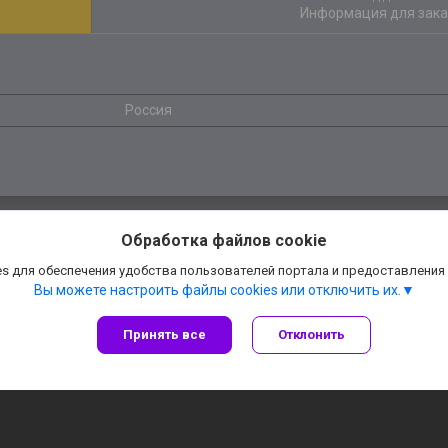
Информация для зака
Россия
Обработка файлов cookie
s для обеспечения удобства пользователей портала и предоставления
Вы можете настроить файлы cookies или отключить их.
Принять все
Отклонить
Сайт создан на платформе Deal.by
Политика обработки файлов cookies
АннаДекор» — декоративные отделочные материалы |
Пожаловаться на конте