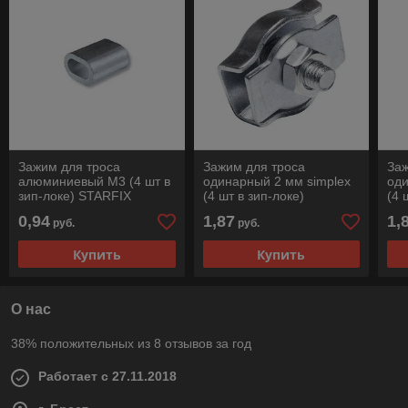
Зажим для троса
Зажим для троса
Заж
алюминиевый М3 (4 шт в
одинарный 2 мм simplex
оди
зип-локе) STARFIX
(4 шт в зип-локе)
(4 
STARFIX
ST
0,94
1,87
1,
руб.
руб.
Купить
Купить
О нас
38% положительных из 8 отзывов за год
Работает с 27.11.2018