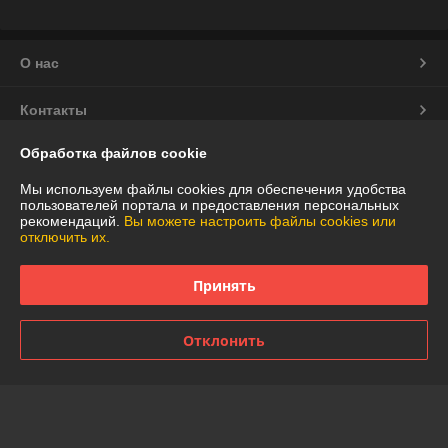
О нас
Контакты
Обработка файлов cookie
Доставка и оплата
Мы используем файлы cookies для обеспечения удобства
График работы
пользователей портала и предоставления персональных
рекомендаций.
Вы можете настроить файлы cookies или
отключить их.
Полная версия сайта
Принять
Политика обработки cookies
Отклонить
Сайт создан на платформе Deal.by