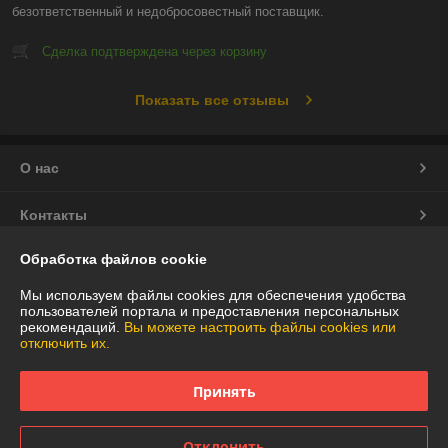
безответственный и недобросовестный поставщик.
Сделка подтверждена через корзину
Показать все отзывы
О нас
Контакты
Обработка файлов cookie
Доставка и оплата
Мы используем файлы cookies для обеспечения удобства
График работы
пользователей портала и предоставления персональных
рекомендаций.
Вы можете настроить файлы cookies или
отключить их.
Полная версия сайта
Принять
Политика обработки cookies
Отклонить