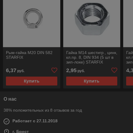
Рым-гайка М20 DIN 582
Гайка М14 шестигр., цинк,
Гай
STARFIX
кл.пр. 8, DIN 934 (5 шт в
кл.
зип-локе) STARFIX
зип
6,37
2,95
4,
руб.
руб.
Купить
Купить
О нас
38% положительных из 8 отзывов за год
Работает с 27.11.2018
г. Брест