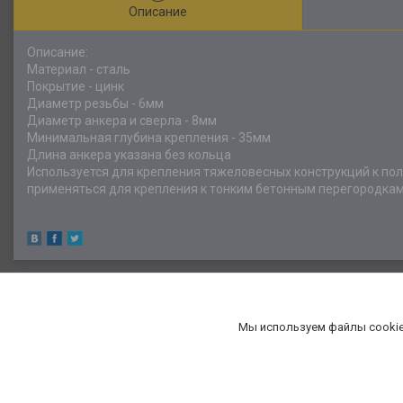
Описание
Описание:
Материал - сталь
Покрытие - цинк
Диаметр резьбы - 6мм
Диаметр анкера и сверла - 8мм
Минимальная глубина крепления - 35мм
Длина анкера указана без кольца
Используется для крепления тяжеловесных конструкций к по
применяться для крепления к тонким бетонным перегородкам
Мы используем файлы cookie