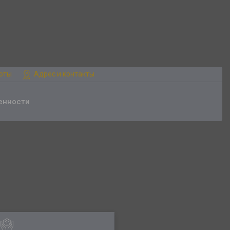
боты
Адрес и контакты
енности