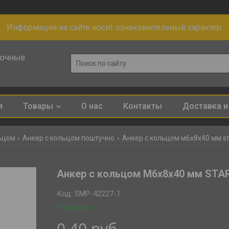
Информация на сайте носит ознакомительный характер.
лочные
я
Товары
О нас
Контакты
Доставка и
ьцом
Анкер с кольцом поштучно
Анкер с кольцом м6х8х40 мм sta
Анкер с кольцом М6х8х40 мм STA
Код:
SMP-42227-1
В наличии
0,40
руб.