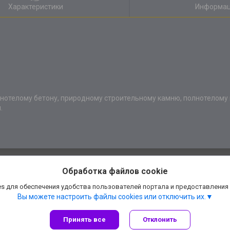
Характеристики
Информац
лнотелому бетону, природному строительному камню, полнотелому
.
Обработка файлов cookie
s для обеспечения удобства пользователей портала и предоставления
Вы можете настроить файлы cookies или отключить их.
Принять все
Отклонить
Сайт создан на платформе Deal.by
Политика обработки файлов cookies