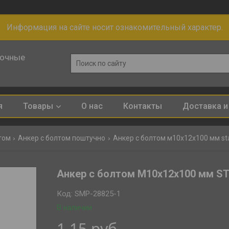
Информация на сайте носит ознакомительный характер.
лочные
я
Товары
О нас
Контакты
Доставка и
том
Анкер с болтом поштучно
Анкер с болтом м10х12х100 мм sta
Анкер с болтом М10х12х100 мм S
Код:
SMP-28825-1
В наличии
1,15
руб.