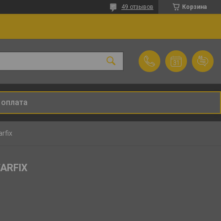
49 отзывов
Корзина
 оплата
rfix
TARFIX