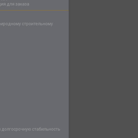
ия для заказа
природному строительному
я долгосрочную стабильность