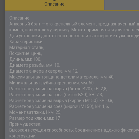
Описание
Описание:
Анкерный болт — это крепежный элемент, предназначенный д
камню, полнотелому кирпичу. Может применяться для крепле
Для установки достаточно просверлить отверстие нужного ди
Характеристики:
Материал: сталь,
Покрытие: цинк,
Длина, мм: 100,
Диаметр резьбы, мм: 10,
Диаметр анкера и сверла, мм: 12,
Максимальная толщина детали материала, мм: 40,
Минимальная глубина крепления, мм: 60,
Расчётное усилие на вырыв (бетон В20), kH: 2,8,
Расчётное усилие на срез (бетон В20), kH: 7,3,
Расчётное усилие на вырыв (кирпич М150), kH: 0,8,
Расчётное усилие на срез (кирпич М150), kH: 1,6,
Момент затяжки, Н/м: 25,
Размер под ключ, мм: 17
Преимущества:
Высокая несущая способность: Соединение надежно фиксируе
конструкции