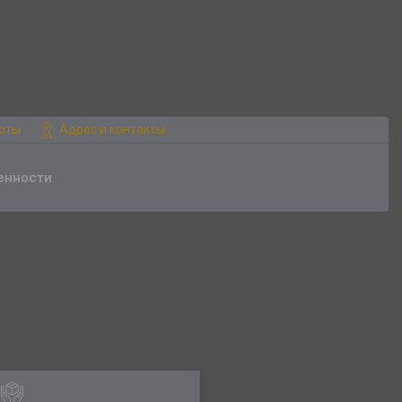
боты
Адрес и контакты
енности