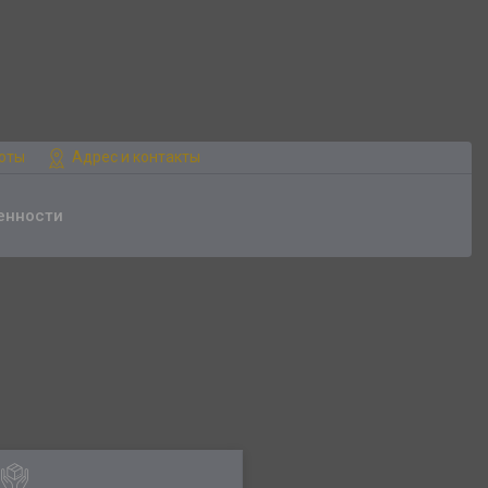
боты
Адрес и контакты
енности