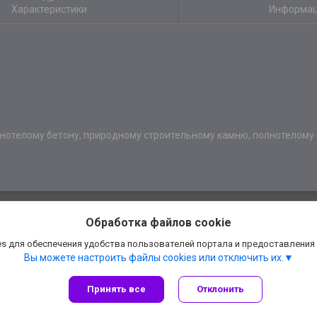
Характеристики
Информац
лнотелому бетону, природному строительному камню, полнотелому
Обработка файлов cookie
s для обеспечения удобства пользователей портала и предоставления
Вы можете настроить файлы cookies или отключить их.
Принять все
Отклонить
Сайт создан на платформе Deal.by
Политика обработки файлов cookies
АннаДекор» — декоративные отделочные материалы |
Пожаловаться на конте