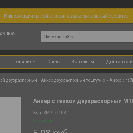
Информация на сайте носит ознакомительный характер.
лочные
я
Товары
О нас
Контакты
Доставка и
кой двухраспорный
Анкер двухраспорный поштучно
Анкер с гай
Анкер с гайкой двухраспорный М1
Код:
SMP-71108-1
В наличии
5,98
руб.