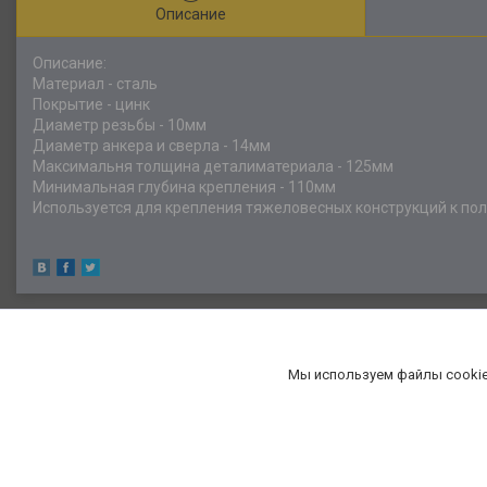
Описание
Описание:
Материал - сталь
Покрытие - цинк
Диаметр резьбы - 10мм
Диаметр анкера и сверла - 14мм
Максимальня толщина деталиматериала - 125мм
Минимальная глубина крепления - 110мм
Используется для крепления тяжеловесных конструкций к по
Мы используем файлы cookie
«