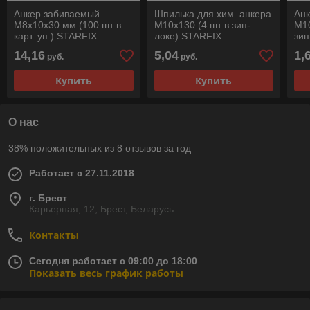
Анкер забиваемый
Шпилька для хим. анкера
Ан
М8х10х30 мм (100 шт в
М10х130 (4 шт в зип-
М10
карт. уп.) STARFIX
локе) STARFIX
зип
14,16
5,04
1,
руб.
руб.
Купить
Купить
О нас
38% положительных из 8 отзывов за год
Работает с 27.11.2018
г. Брест
Карьерная, 12, Брест, Беларусь
Контакты
Сегодня работает с 09:00 до 18:00
Показать весь график работы