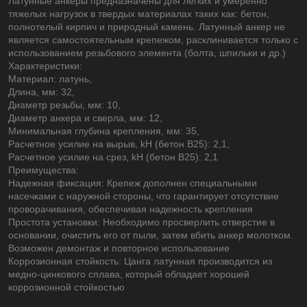
Латунные анкеры предназначены для легких и умеренно
тяжелых нагрузок в твердых материалах таких как: бетон,
полнотелый кирпич и природный камень. Латунный анкер не
является самостоятельным крепежом, расклинивается только с
использованием резьбового элемента (болта, шпильки и др.)
Характеристики:
Материал: латунь,
Длина, мм: 32,
Диаметр резьбы, мм: 10,
Диаметр анкера и сверла, мм: 12,
Минимальная глубина крепления, мм: 35,
Расчетное усилие на вырыв, kH (бетон В25): 2,1,
Расчетное усилие на срез, kH (бетон В25): 2,1
Преимущества:
Надежная фиксация: Крепеж дополнен специальными
насечками с наружной стороны, что гарантирует отсутствие
проворачивания, обеспечивая надежность крепления
Простота установки: Необходимо просверлить отверстие в
основании, очистить его от пыли, затем вбить анкер молотком.
Возможен демонтаж и повторное использование
Коррозионная стойкость: Цанга латунная производится из
медно-цинкового сплава, который обладает хорошей
коррозионной стойкостью