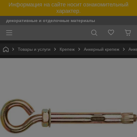
Информация на сайте носит ознакомительный
характер.
декоративные и отделочные материалы
Товары и услуги
Крепеж
Анкерный крепеж
Анк