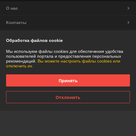
О нас
Контакты
Доставка и оплата
Обработка файлов cookie
График работы
Мы используем файлы cookies для обеспечения удобства
пользователей портала и предоставления персональных
рекомендаций.
Вы можете настроить файлы cookies или
Полная версия сайта
отключить их.
Политика обработки cookies
Принять
Сайт создан на платформе Deal.by
Отклонить
Информация для покупателя