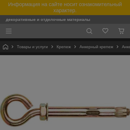
Информация на сайте носит ознакомительный
характер.
декоративные и отделочные материалы
Товары и услуги
Крепеж
Анкерный крепеж
Анк