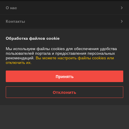
О нас
Контакты
Доставка и оплата
Обработка файлов cookie
График работы
Мы используем файлы cookies для обеспечения удобства
пользователей портала и предоставления персональных
рекомендаций.
Вы можете настроить файлы cookies или
Полная версия сайта
отключить их.
Политика обработки cookies
Принять
Сайт создан на платформе Deal.by
Отклонить
Информация для покупателя