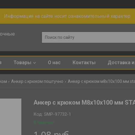
Информация на сайте носит ознакомительный характер.
лочные
я
Товары
О нас
Контакты
Доставка и
юком
Анкер с крюком поштучно
Анкер с крюком м8х10х100 мм sta
Анкер с крюком М8х10х100 мм ST
Код:
SMP-97732-1
В наличии
1,08
руб.