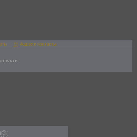
боты
Адрес и контакты
енности