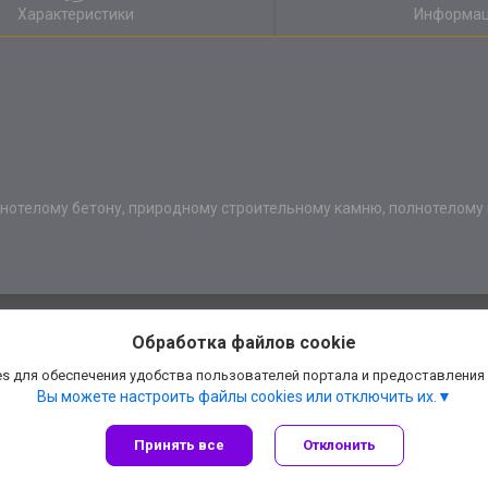
Характеристики
Информац
нотелому бетону, природному строительному камню, полнотелому 
Обработка файлов cookie
s для обеспечения удобства пользователей портала и предоставления
Вы можете настроить файлы cookies или отключить их.
Принять все
Отклонить
Сайт создан на платформе Deal.by
Политика обработки файлов cookies
АннаДекор» — декоративные отделочные материалы |
Пожаловаться на конте