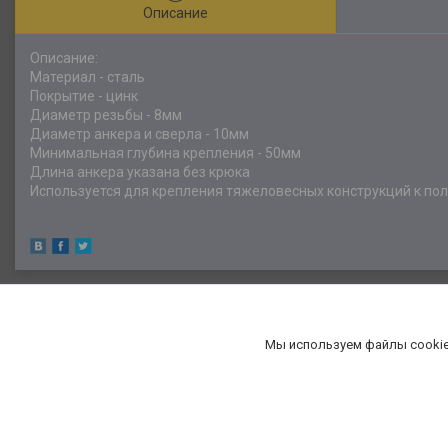
Описание
Описание:
Материал - сталь
Покрытие - цинк
Диаметр резьбы - 8мм
Диаметр анкера и сверла - 10мм
Минимальная глубина крепления - 50мм
Длина анкера указана без крюка
Используется для крепления тяжеловесных конструкций к пол
Мы используем файлы cookie
«