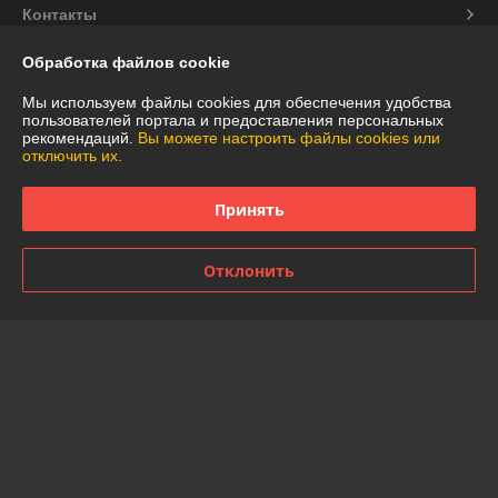
Контакты
Обработка файлов cookie
Доставка и оплата
Мы используем файлы cookies для обеспечения удобства
График работы
пользователей портала и предоставления персональных
рекомендаций.
Вы можете настроить файлы cookies или
отключить их.
Полная версия сайта
Принять
Политика обработки cookies
Отклонить
Сайт создан на платформе Deal.by
Информация для покупателя
Юридическое лицо:
Частное торговое унитарное предприятие
"АннаДекор"
г. Брест, ул. Лейтенанта Рябцева, 44