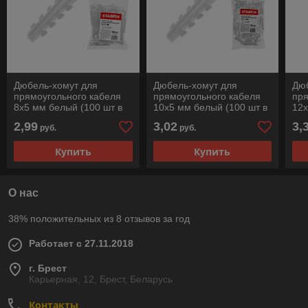
Дюбель-хомут для
Дюбель-хомут для
Дю
прямоугольного кабеля
прямоугольного кабеля
пря
8х5 мм белый (100 шт в
10х5 мм белый (100 шт в
12х
пакете) STARFIX
пакете) STARFIX
пак
2,99
3,02
3,
руб.
руб.
Купить
Купить
О нас
38% положительных из 8 отзывов за год
Работает с 27.11.2018
г. Брест
Карьерная, 12, Брест, Беларусь
Контакты