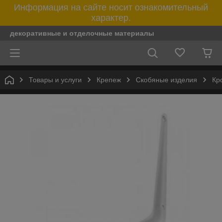
Информация на сайте носит ознакомительный
характер.
декоративные и отделочные материалы
Товары и услуги
Крепеж
Скобяные изделия
Кр