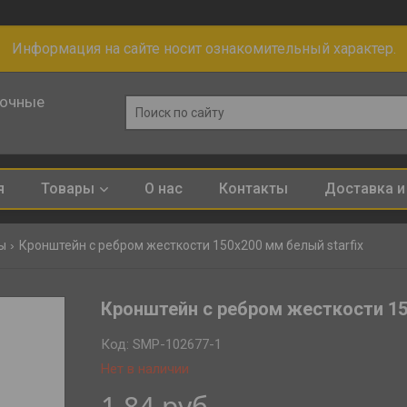
Информация на сайте носит ознакомительный характер.
лочные
я
Товары
О нас
Контакты
Доставка и
ы
Кронштейн с ребром жесткости 150х200 мм белый starfix
Кронштейн с ребром жесткости 1
Код:
SMP-102677-1
Нет в наличии
1,84
руб.