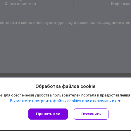
Характеристики
Информац
сткости в мебельной фурнитуре, поддержке полок, создание стен
Обработка файлов cookie
s для обеспечения удобства пользователей портала и предоставления
Вы можете настроить файлы cookies или отключить их.
Принять все
Отклонить
Сайт создан на платформе Deal.by
Политика обработки файлов cookies
АннаДекор» — декоративные отделочные материалы |
Пожаловаться на конте