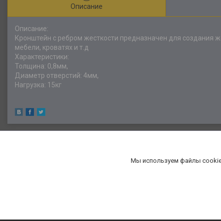
Описание
Описание:
Кронштейн с ребром жесткости предназначен для создания же
мебели, кроватях и т.д
Характеристики:
Толщина: 0,8мм,
Диаметр отверстий: 4мм,
Нагрузка: 15кг
Мы используем файлы cookie
«