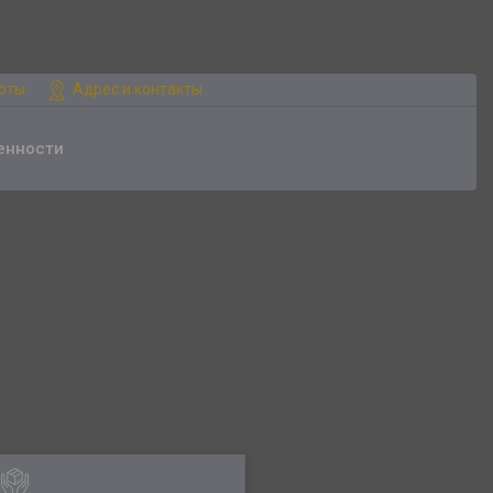
боты
Адрес и контакты
енности