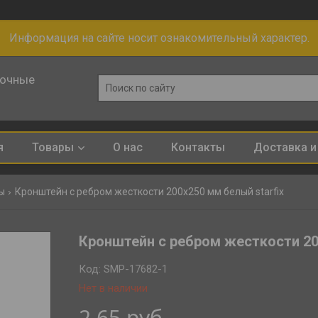
Информация на сайте носит ознакомительный характер.
лочные
я
Товары
О нас
Контакты
Доставка и
ы
Кронштейн с ребром жесткости 200х250 мм белый starfix
Кронштейн с ребром жесткости 2
Код:
SMP-17682-1
Нет в наличии
2,65
руб.