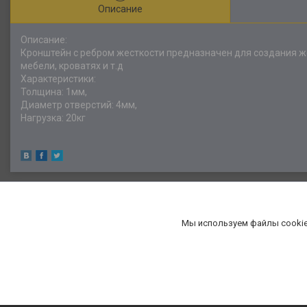
Описание
Описание:
Кронштейн с ребром жесткости предназначен для создания же
мебели, кроватях и т.д
Характеристики:
Толщина: 1мм,
Диаметр отверстий: 4мм,
Нагрузка: 20кг
Мы используем файлы cookie
«