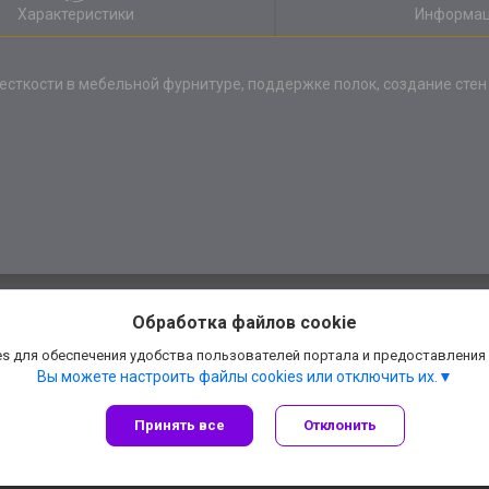
Характеристики
Информац
сткости в мебельной фурнитуре, поддержке полок, создание стен
Обработка файлов cookie
s для обеспечения удобства пользователей портала и предоставления
Вы можете настроить файлы cookies или отключить их.
Принять все
Отклонить
Сайт создан на платформе Deal.by
Политика обработки файлов cookies
АннаДекор» — декоративные отделочные материалы |
Пожаловаться на конте