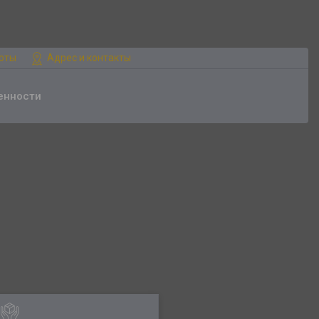
боты
Адрес и контакты
енности