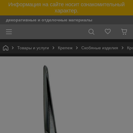
Информация на сайте носит ознакомительный
характер.
декоративные и отделочные материалы
Товары и услуги
Крепеж
Скобяные изделия
Кр