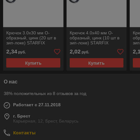
Крючок 3.0х30 мм О-
Крючок 4.0х40 мм О-
Крю
образный, цинк (20 шт в
образный, цинк (10 шт в
обр
зип-локе) STARFIX
зип-локе) STARFIX
зип
2,34
2,02
2,
руб.
руб.
Купить
Купить
О нас
38% положительных из 8 отзывов за год
Работает с 27.11.2018
г. Брест
Карьерная, 12, Брест, Беларусь
Контакты