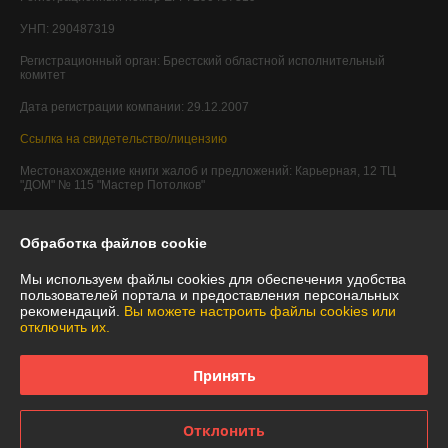
УНП: 290487319
Регистрационный орган: Брестский областной исполнительный
комитет
Дата регистрации компании: 29.12.2007
Ссылка на свидетельство/лицензию
Местонахождение книги жалоб и предложений: Карьерная, 12 ТЦ
"ДОМ" № 115 "Мастер Потолков"
Обработка файлов cookie
Мы используем файлы cookies для обеспечения удобства
пользователей портала и предоставления персональных
рекомендаций.
Вы можете настроить файлы cookies или
отключить их.
Принять
Отклонить