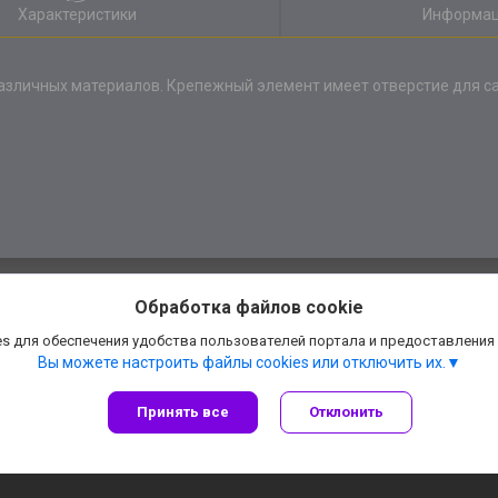
Характеристики
Информац
азличных материалов. Крепежный элемент имеет отверстие для са
Обработка файлов cookie
s для обеспечения удобства пользователей портала и предоставления
Вы можете настроить файлы cookies или отключить их.
Принять все
Отклонить
Сайт создан на платформе Deal.by
Политика обработки файлов cookies
АннаДекор» — декоративные отделочные материалы |
Пожаловаться на конте