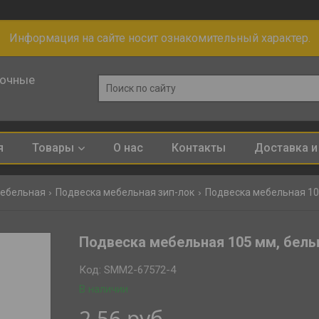
Информация на сайте носит ознакомительный характер.
лочные
я
Товары
О нас
Контакты
Доставка и
мебельная
Подвеска мебельная зип-лок
Подвеска мебельная 105 
Подвеска мебельная 105 мм, белый
Код:
SMM2-67572-4
В наличии
2,56
руб.