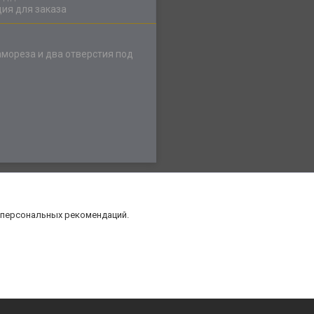
ия для заказа
мореза и два отверстия под
 персональных рекомендаций.
нт