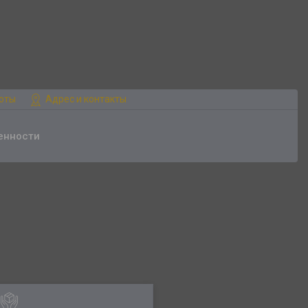
боты
Адрес и контакты
енности