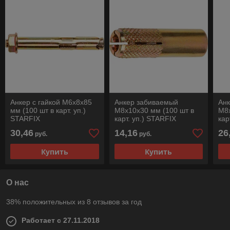
Анкер с гайкой М6х8х85
Анкер забиваемый
Анк
мм (100 шт в карт. уп.)
М8х10х30 мм (100 шт в
М8х
STARFIX
карт. уп.) STARFIX
кар
30,46
14,16
26
руб.
руб.
Купить
Купить
О нас
38% положительных из 8 отзывов за год
Работает с 27.11.2018