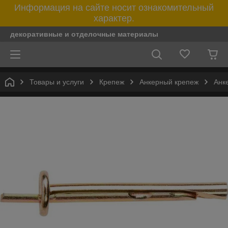
Информация на сайте носит ознакомительный
характер.
декоративные и отделочные материалы
Товары и услуги
Крепеж
Анкерный крепеж
Анк