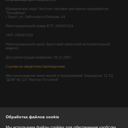
Юридическое лицо:
Частное торговое унитарное предприятие
"АннаДекор"
г. Брест, ул. Лейтенанта Рябцева, 44
Регистрационный номер ЕГР: 290487319
УНП: 290487319
Регистрационный орган: Брестский областной исполнительный
комитет
Дата регистрации компании: 29.12.2007
Ссылка на свидетельство/лицензию
Местонахождение книги жалоб и предложений: Карьерная, 12 ТЦ
"ДОМ" № 115 "Мастер Потолков"
Обработка файлов cookie
Мы используем файлы cookies для обеспечения удобства