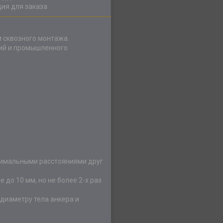
ия для заказа
 сквозного монтажа.
ний и промышленного
инимальными расстояниями друг
до 10 мм, но не более 2-х раз
диаметру тела анкера и