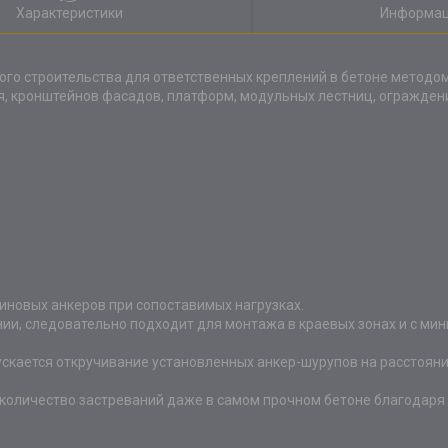
Характеристики
Информац
ого строительства для ответственных креплений в бетоне методом
я, кронштейнов фасадов, платформ, модульных лестниц, огражде
линовых анкеров при сопоставимых нагрузках.
ании, следовательно подходит для монтажа в краевых зонах и с м
скается откручивание установленных анкер-шурупов на расстояние 
 количество застреваний даже в самом прочном бетоне благодаря 