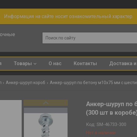
Информация на сайте носит ознакомительный характер.
лочные
я
Товары
О нас
Контакты
Доставка и
п
Анкер-шуруп короб
Анкер-шуруп по бетону м10х75 мм с шестиг
Анкер-шуруп по 
(300 шт в коробе
Код:
SM-46733-300
Нет в наличии